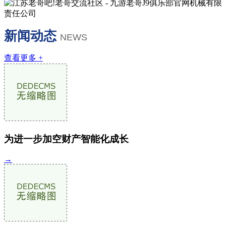
新闻动态
NEWS
查看更多 +
为进一步加空财产智能化成长
→