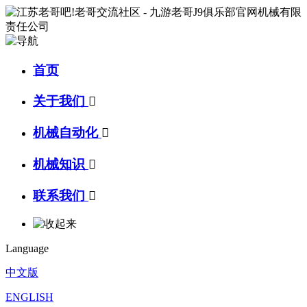
首页
关于我们

机械自动化

机械知识

联系我们

Language
中文版
ENGLISH