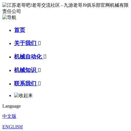
首页
关于我们

机械自动化

机械知识

联系我们

Language
中文版
ENGLISH