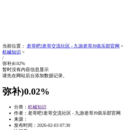
News
文化品牌
当前位置：
老哥吧!老哥交流社区 - 九游老哥J9俱乐部官网
>
机械知识
>
/
弥补)0.02%
暂时没有内容信息显示
请先在网站后台添加数据记录。
弥补)0.02%
分类：
机械知识
作者：老哥吧!老哥交流社区 - 九游老哥J9俱乐部官网
来源：
发布时间：
2026-02-03 07:30