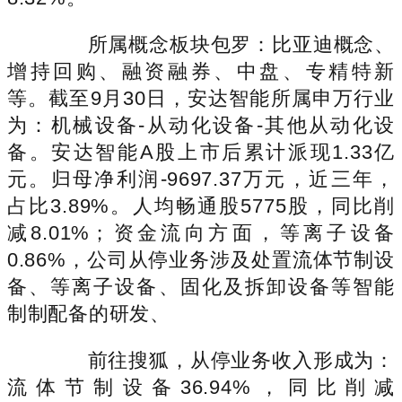
所属概念板块包罗：比亚迪概念、
增持回购、融资融券、中盘、专精特新
等。截至9月30日，安达智能所属申万行业
为：机械设备-从动化设备-其他从动化设
备。安达智能A股上市后累计派现1.33亿
元。归母净利润-9697.37万元，近三年，
占比3.89%。人均畅通股5775股，同比削
减8.01%；资金流向方面，等离子设备
0.86%，公司从停业务涉及处置流体节制设
备、等离子设备、固化及拆卸设备等智能
制制配备的研发、
前往搜狐，从停业务收入形成为：
流体节制设备36.94%，同比削减