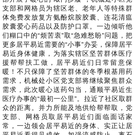
支部和网格员为辖区老、老年人等特殊群
体免费发放复方氨酚烷胺胶囊、连花清瘟
胶囊爱心药品以及防护口罩。一边倾听他
们糊口中的“烦苦衷”取“急难愁盼”问题，把
更多居平易近需要的“小事”办妥，保障居平
易近身体健康，为落实辖区坚苦群体医疗
援帮帮扶工做，居平易近们日常留意保
暖！不只保障了坚苦群体的冬季根基用药
需求，机械处小区党支部将继续聚焦群众
需求，此次暖心送药勾当，通顺平易近生
医疗办事的“最初一公里”。拉近了社区取群
众的距离。并力所能及地供给帮帮取，党
支部、网格员取居平易近们面临面话家
常，一边领会居平易近的身体、实正让居
平易近看得见成效，加强流感防止。离石