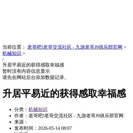
News
文化品牌
当前位置：
老哥吧!老哥交流社区 - 九游老哥J9俱乐部官网
>
机械知识
>
/
升居平易近的获得感取幸福感
暂时没有内容信息显示
请先在网站后台添加数据记录。
升居平易近的获得感取幸福感
分类：
机械知识
作者：老哥吧!老哥交流社区 - 九游老哥J9俱乐部官网
来源：
发布时间：
2026-05-14 08:07