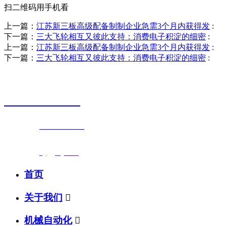
扫二维码用手机看
上一篇：
江苏新三板高级配备制制企业急需3个月内获得发
:
下一篇：
三大飞轮相互又彼此支持：消费电子积淀的细密
:
上一篇：
江苏新三板高级配备制制企业急需3个月内获得发
:
下一篇：
三大飞轮相互又彼此支持：消费电子积淀的细密
:
销售热线
0523-87590811
联系电话：
0523-87590811
传真号码：0523-87686463
邮箱地址：
nj@jsnj.com
首页
关于我们

机械自动化
