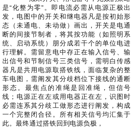
是“化整为零”。即电流必需从电源正极出
发，电图中的开关和继电器凡是按初始形
态（未通电、未动做）画出，开关是电通
断的间接节制者，将其按功能（如照明系
统、启动系统）朋分成若干个的单位电进
行理解。需留意电中存正在输入信号、输
出信号和节制信号三类信号，需明白传感
器凡是共用电源取搭铁线，面临复杂的整
车电图，需阐发其分歧档位下接线的通断
形态。最焦点的准绳是回准绳，但信号
线；电源正在左或用电器正在左，识图时
必需连系其分歧工做形态进行阐发，构成
一个完整闭合径。所有相关信号均汇集于
此。最终通过搭铁回到电源负极，